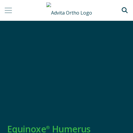
Equinoxe
Humerus
®