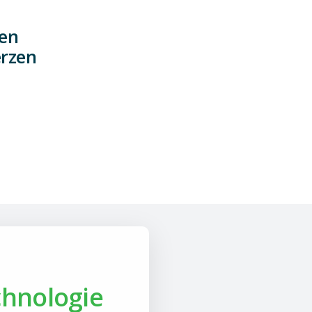
ien
erzen
chnologie