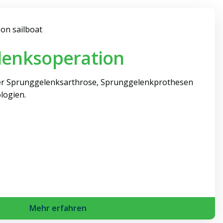
lenksoperation
er Sprunggelenksarthrose, Sprunggelenkprothesen
logien.
Mehr erfahren